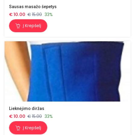
Sausas masažo šepetys
€
10.00
€
15.00
33%
Į Krepšelį
Lieknėjimo diržas
€
10.00
€
15.00
33%
Į Krepšelį