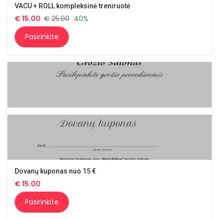
VACU + ROLL kompleksinė treniruotė
€
15.00
€
25.00
40%
Pasirinkite
Dovanų kuponas nuo 15 €
€
15.00
Pasirinkite