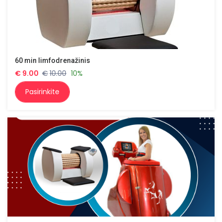
60 min limfodrenažinis
€
9.00
€
10.00
10%
Pasirinkite