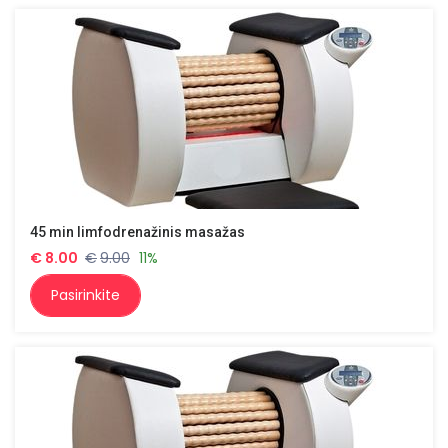
45 min limfodrenažinis masažas
€
8.00
€
9.00
11%
Pasirinkite