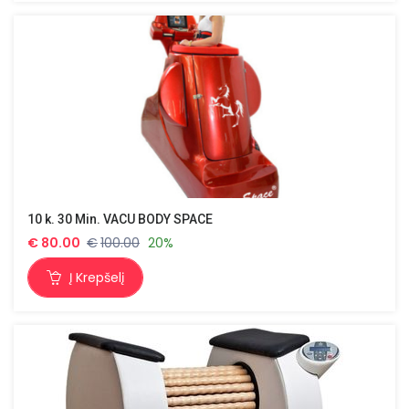
10 k. 30 Min. VACU BODY SPACE
€
80.00
€
100.00
20%
Į Krepšelį