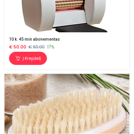
10 k. 45 min abonementas
€
50.00
€
60.00
17%
Į Krepšelį