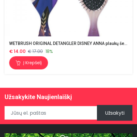
WETBRUSH ORIGINAL DETANGLER DISNEY ANNA plaukų šepetys
€
14.00
€
17.00
18%
Į Krepšelį
Užsakykite Naujienlaiškį
Užsakyti